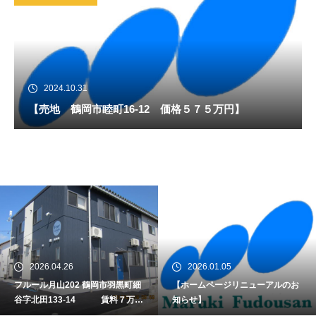
2024.10.31
【売地 鶴岡市睦町16-12 価格５７５万円】
2026.04.26
2026.01.05
フルール月山202 鶴岡市羽黒町細
【ホームページリニューアルのお
谷字北田133-14 賃料７万
知らせ】
円 間取り１SLDK