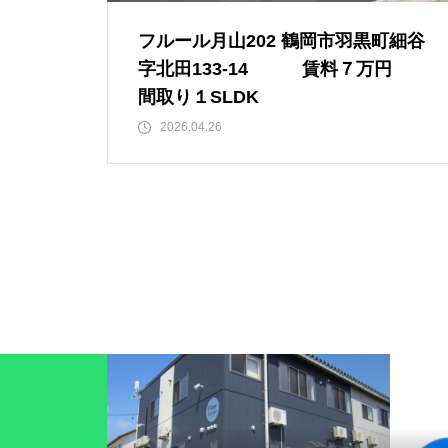
フルール月山202 鶴岡市羽黒町細谷
字北田133-14 賃料７万円
間取り１SLDK
2026.04.26